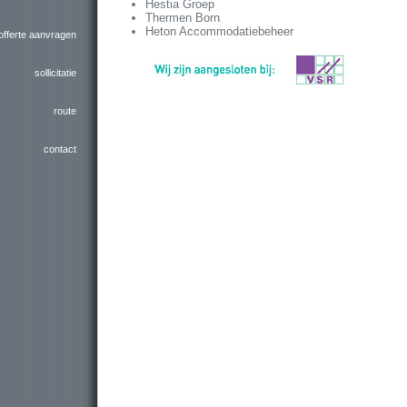
Hestia Groep
Thermen Born
Heton Accommodatiebeheer
offerte aanvragen
sollicitatie
route
contact